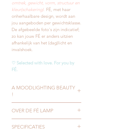
omtrek, gewicht, vorm, structuur en
kleur(schakering).
FÉ, met haar
onherhaalbare design, wordt aan
jou aangeboden per gewichtsklasse.
De afgebeelde foto's zijn indicatief;
zo kan jouw FÉ er anders uitzien
afhankelijk van het (dag)licht en
invalshoek.
♡ Selected with love. For you by
FÉ.
A MOODLIGHTING BEAUTY
!
Een vleugje betoverende natuurlijke
OVER DE FÉ LAMP
allure en rustgevende verlichting !
Van opaque tot parelmoer,
FÉ SOULFUL LIGHT
doorzichtig of doorschijnend…
SPECIFICATIES